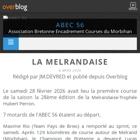
MENU
ABEC 56
Association Bretonne Encadrement Courses du Morbihan
LA MELRANDAISE
4 MARS 2026
Rédigé par JM.DEVRED et publié depuis Overblog
Le samedi 28 février 2026 avait lieu la première course
de la saison la 28ème édition de la
Melrandaise-Trophée 
Hubert Perron.
7 motards de l'ABEC 56 étaient au départ.
Maxime Rio (Team Pays de Briec) a remporté au sprint, ce 
samedi. Après 129 kilomètres de course autour de Melrand 
(Morbihan), le Champion de Bretagne a devancé Lucas 